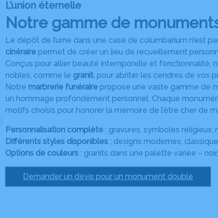
L’union éternelle
Notre gamme de monuments
Le dépôt de l’urne dans une case de columbarium n’est pas 
cinéraire
permet de créer un lieu de recueillement personn
Conçus pour allier beauté intemporelle et fonctionnalité, 
nobles, comme le
granit
, pour abriter les cendres de vos p
Notre
marbrerie funéraire
propose une vaste gamme de modèl
un hommage profondément personnel. Chaque monument
motifs choisis pour honorer la mémoire de l’être cher de m
Personnalisation complète
: gravures, symboles religieux, 
Différents styles disponibles
: designs modernes, classiques
Options de couleurs
: granits dans une palette variée – noir,
Demander un devis pour un monument double