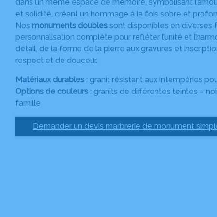
dans un même espace de mémoire, symbolisant l’amour et
et solidité, créant un hommage à la fois sobre et profon
Nos
monuments doubles
sont disponibles en diverses f
personnalisation complète pour refléter l’unité et l’ha
détail, de la forme de la pierre aux gravures et inscript
respect et de douceur.
Matériaux durables
: granit résistant aux intempéries p
Options de couleurs
: granits de différentes teintes – noi
famille
Demander un devis marbrerie de monument simpl