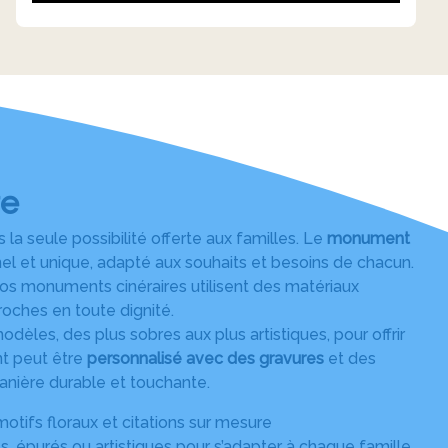
re
la seule possibilité offerte aux familles. Le
monument
el et unique, adapté aux souhaits et besoins de chacun.
nos monuments cinéraires utilisent des matériaux
roches en toute dignité.
es, des plus sobres aux plus artistiques, pour offrir
 peut être
personnalisé avec des gravures
et des
anière durable et touchante.
motifs floraux et citations sur mesure
, épurés ou artistiques pour s’adapter à chaque famille