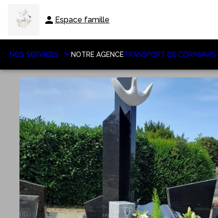
Aller
au
Espace famille
contenu
NOS SERVICES
NOTRE AGENCE
TRANSPORT DE CORPS
AVIS